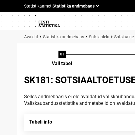
Statistika andmebaas
Sotsiaalelu
Sotsiaalne 
Vali tabel
SK181: SOTSIAALTOETUSED
Selles andmebaasis ei ole avaldatud väliskaubandus
Väliskaubandusstatistika andmetabelid on avaldat
Tabeli info