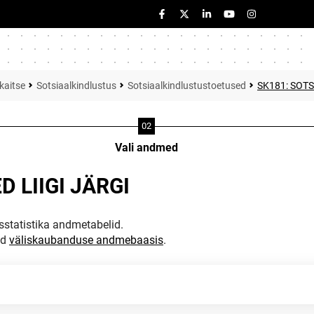
kaitse
Sotsiaalkindlustus
Sotsiaalkindlustustoetused
SK181: SOTS
Vali andmed
 LIIGI JÄRGI
statistika andmetabelid.
ud
väliskaubanduse andmebaasis
.