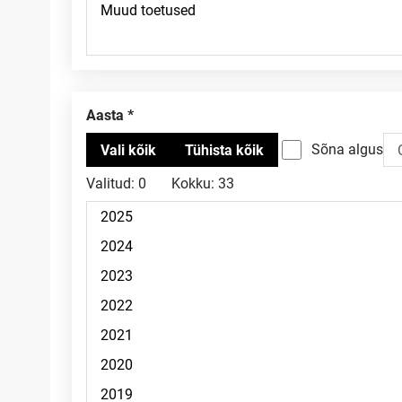
Aasta
Sõna algus
Valitud:
0
Kokku:
33