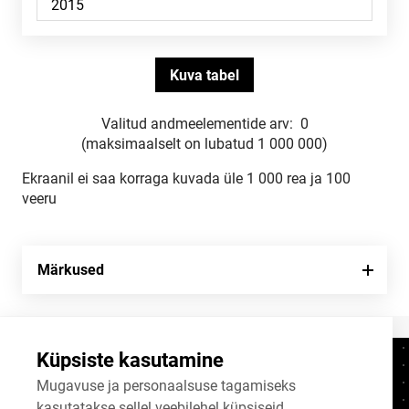
Valitud andmeelementide arv:
0
(maksimaalselt on lubatud 1 000 000)
Ekraanil ei saa korraga kuvada üle 1 000 rea ja 100
veeru
Märkused
Küpsiste kasutamine
Kontaktid
+372 625 9300
Mugavuse ja personaalsuse tagamiseks
kasutatakse sellel veebilehel küpsiseid.
stat@stat.ee