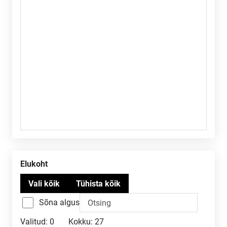
Elukoht
Sõna algus
Valitud:
0
Kokku:
27