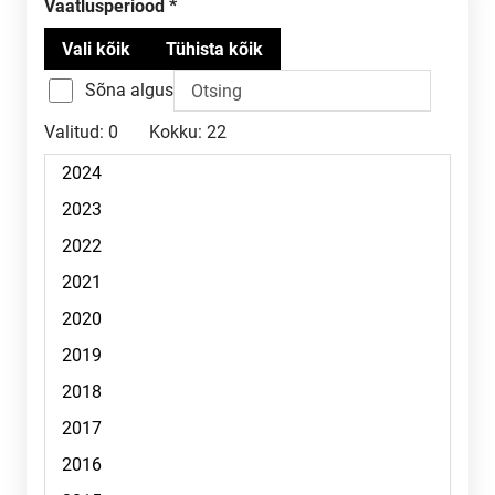
Vaatlusperiood
Sõna algus
Valitud:
0
Kokku:
22