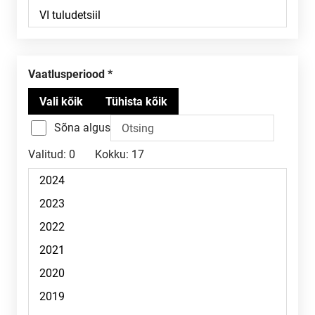
Vaatlusperiood
Sõna algus
Valitud:
0
Kokku:
17