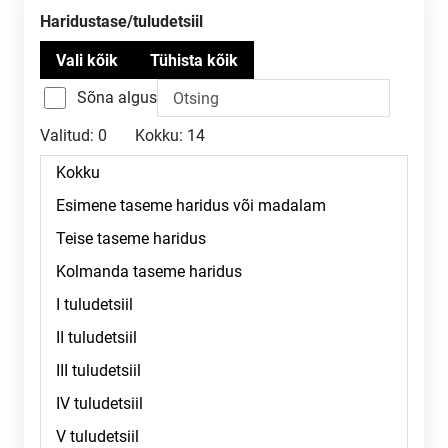
Haridustase/tuludetsiil
Sõna algus
Valitud:
0
Kokku:
14