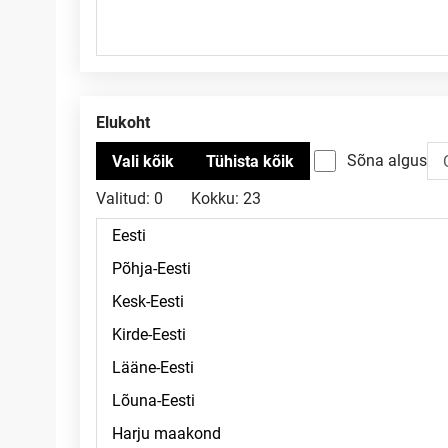
Elukoht
Sõna algus
Valitud:
0
Kokku:
23