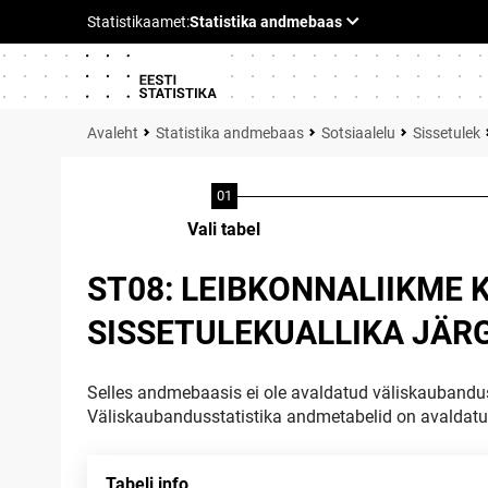
Statistika andmebaas
Sotsiaalelu
Sissetulek
Vali tabel
ST08: LEIBKONNALIIKME
SISSETULEKUALLIKA JÄRG
Selles andmebaasis ei ole avaldatud väliskaubandus
Väliskaubandusstatistika andmetabelid on avaldat
Tabeli info