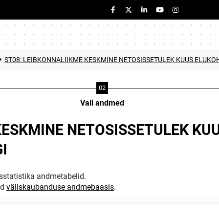
ST08: LEIBKONNALIIKME KESKMINE NETOSISSETULEK KUUS ELUKOH
Vali andmed
 KESKMINE NETOSISSETULEK KU
I
statistika andmetabelid.
ud
väliskaubanduse andmebaasis
.