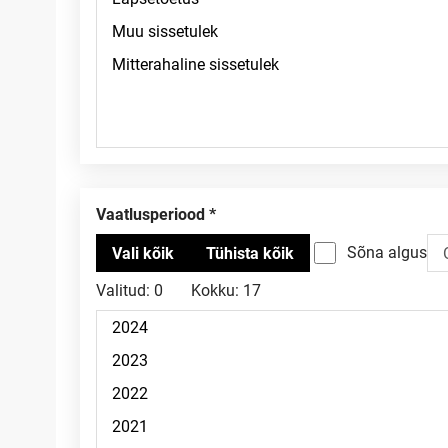
Vaatlusperiood
Sõna algus
Valitud:
0
Kokku:
17