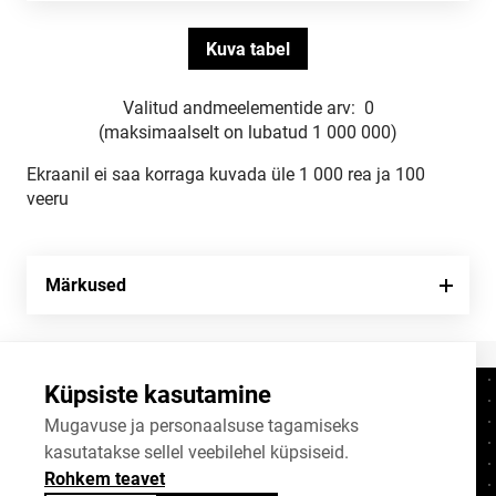
Valitud andmeelementide arv:
0
(maksimaalselt on lubatud 1 000 000)
Ekraanil ei saa korraga kuvada üle 1 000 rea ja 100
veeru
Märkused
Küpsiste kasutamine
Kontaktid
+372 625 9300
Mugavuse ja personaalsuse tagamiseks
kasutatakse sellel veebilehel küpsiseid.
stat@stat.ee
Rohkem teavet
Küpsiste sätted