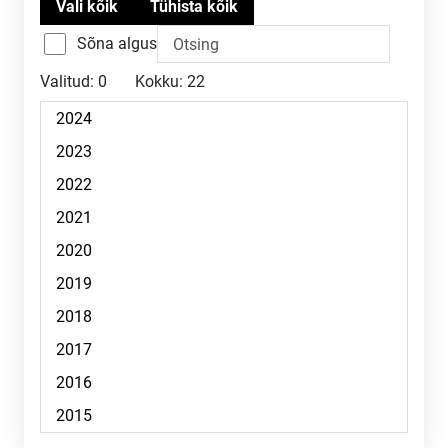
Sõna algus
Valitud:
0
Kokku:
22