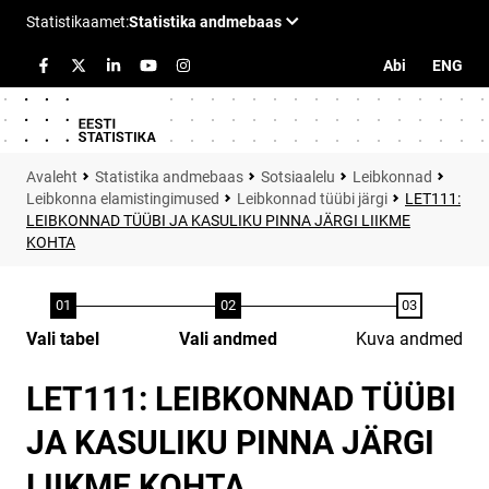
Abi
ENG
Statistika andmebaas
Sotsiaalelu
Leibkonnad
Leibkonna elamistingimused
Leibkonnad tüübi järgi
LET111:
LEIBKONNAD TÜÜBI JA KASULIKU PINNA JÄRGI LIIKME
KOHTA
Vali tabel
Vali andmed
Kuva andmed
LET111: LEIBKONNAD TÜÜBI
JA KASULIKU PINNA JÄRGI
LIIKME KOHTA