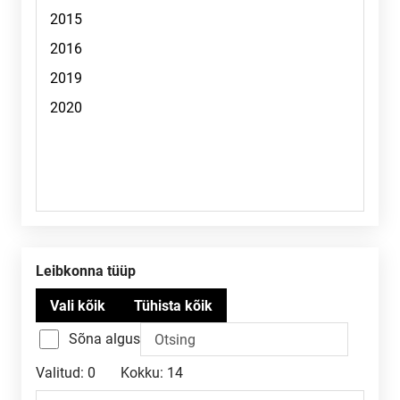
Leibkonna tüüp
Sõna algus
Valitud:
0
Kokku:
14