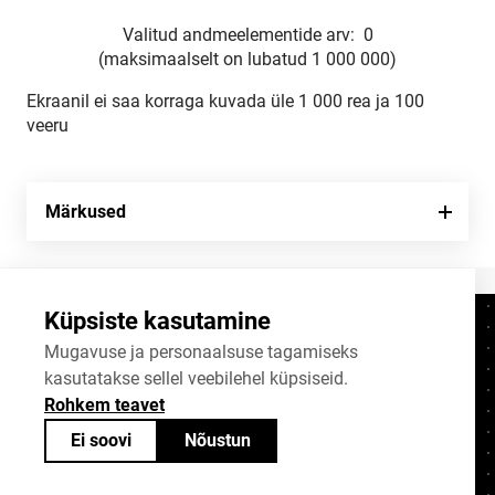
Valitud andmeelementide arv:
0
(maksimaalselt on lubatud 1 000 000)
Ekraanil ei saa korraga kuvada üle 1 000 rea ja 100
veeru
Märkused
Küpsiste kasutamine
Kontaktid
+372 625 9300
Mugavuse ja personaalsuse tagamiseks
kasutatakse sellel veebilehel küpsiseid.
stat@stat.ee
Rohkem teavet
Küpsiste sätted
Ei soovi
Nõustun
Statistikaameti avaandmed on jagatavad
Creative Commonsi (CC) litsentsiga
BY-SA 4.0