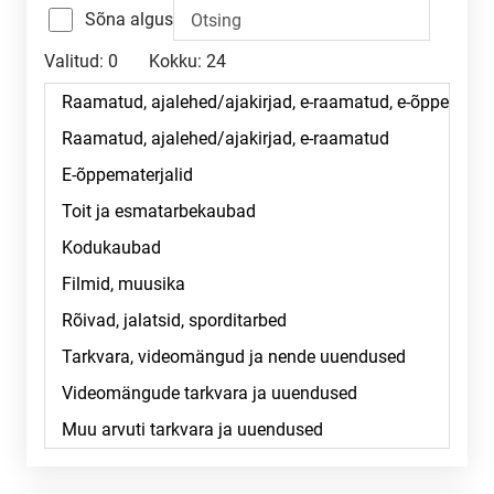
Sõna algus
Valitud:
0
Kokku:
24