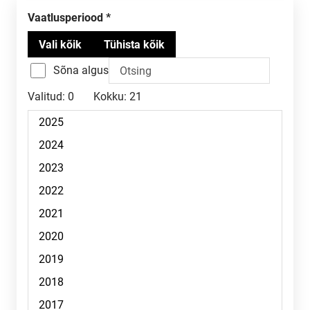
Vaatlusperiood
Sõna algus
Valitud:
0
Kokku:
21