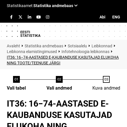
Abi
ENG
Statistika andmebaas
Sotsiaalelu
Leibkonnad
Leibkonna elamistingimused
Infotehnoloogia leibkonnas
IT36: 16−74-AASTASED E-KAUBANDUSE KASUTAJAD ELUKOHA
NING TOOTE/TEENUSE JÄRGI
Vali tabel
Vali andmed
Kuva andmed
IT36: 16−74-AASTASED E-
KAUBANDUSE KASUTAJAD
ELUKOHA NING