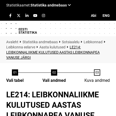
Abi
ENG
Statistika andmebaas
Sotsiaalelu
Leibkonnad
Leibkonna eelarve
Aasta kulutused
LE214:
LEIBKONNALIIKME KULUTUSED AASTAS LEIBKONNAPEA
VANUSE JÄRGI
Vali tabel
Vali andmed
Kuva andmed
LE214: LEIBKONNALIIKME
KULUTUSED AASTAS
LEIBKONNAPEA VANUSE