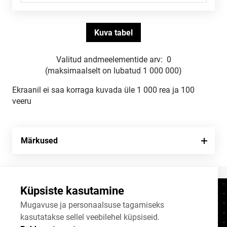
Valitud andmeelementide arv:
0
(maksimaalselt on lubatud 1 000 000)
Ekraanil ei saa korraga kuvada üle 1 000 rea ja 100
veeru
Märkused
Küpsiste kasutamine
Kontaktid
+372 625 9300
Mugavuse ja personaalsuse tagamiseks
kasutatakse sellel veebilehel küpsiseid.
stat@stat.ee