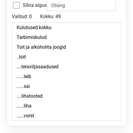
Sõna algus
Valitud:
0
Kokku:
49