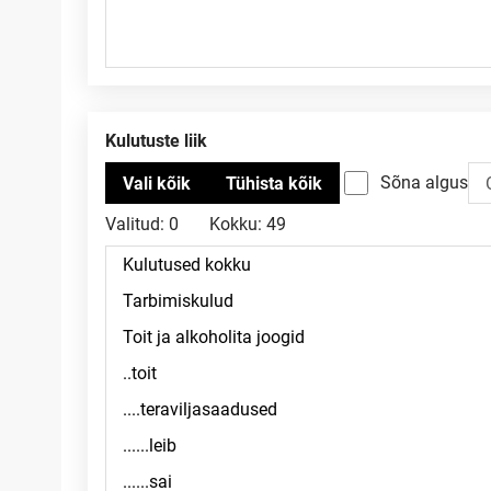
Kulutuste liik
Sõna algus
Valitud:
0
Kokku:
49