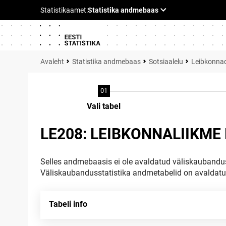
Statistika andmebaas
Sotsiaalelu
Leibkonna
Vali tabel
LE208: LEIBKONNALIIKME
Selles andmebaasis ei ole avaldatud väliskaubandus
Väliskaubandusstatistika andmetabelid on avaldat
Tabeli info