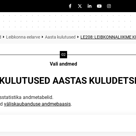
d
Leibkonna eelarve
Aasta kulutused
LE208: LEIBKONNALIIKME K
Vali andmed
 KULUTUSED AASTAS KULUDETSII
statistika andmetabelid.
ud
väliskaubanduse andmebaasis
.