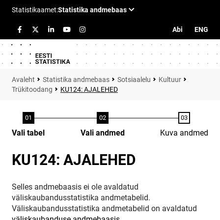
Abi
ENG
Statistika andmebaas
Sotsiaalelu
Kultuur
Trükitoodang
KU124: AJALEHED
Vali tabel
Vali andmed
Kuva andmed
KU124: AJALEHED
Selles andmebaasis ei ole avaldatud
väliskaubandusstatistika andmetabelid.
Väliskaubandusstatistika andmetabelid on avaldatud
väliskaubanduse andmebaasis
.