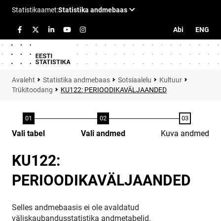
Abi
ENG
Statistika andmebaas
Sotsiaalelu
Kultuur
Trükitoodang
KU122: PERIOODIKAVÄLJAANDED
Vali tabel
Vali andmed
Kuva andmed
KU122:
PERIOODIKAVÄLJAANDED
Selles andmebaasis ei ole avaldatud
väliskaubandusstatistika andmetabelid.