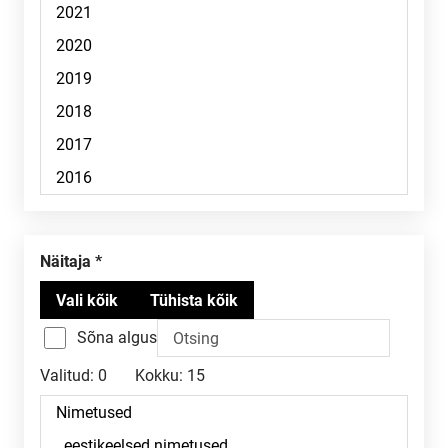
Näitaja
Sõna algus
Valitud:
0
Kokku:
15