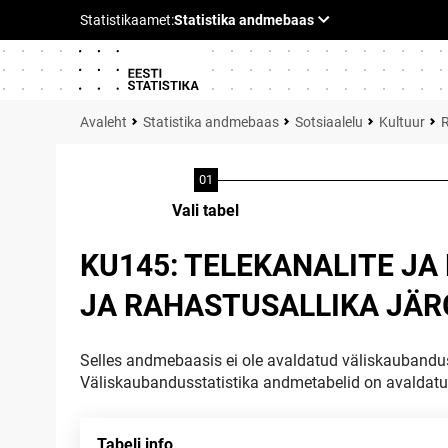
Statistika andmebaas
Sotsiaalelu
Kultuur
R
Vali tabel
KU145: TELEKANALITE J
JA RAHASTUSALLIKA JÄR
Selles andmebaasis ei ole avaldatud väliskaubandus
Väliskaubandusstatistika andmetabelid on avaldat
Tabeli info