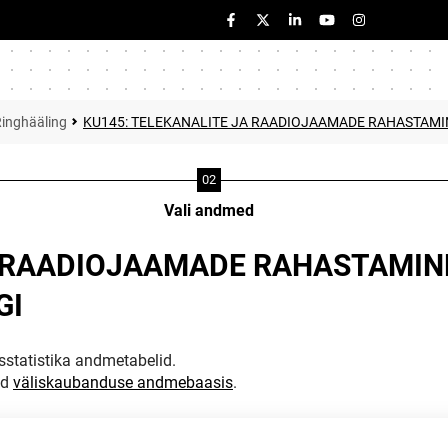
inghääling
KU145: TELEKANALITE JA RAADIOJAAMADE RAHASTAM
Vali andmed
A RAADIOJAAMADE RAHASTAMI
GI
statistika andmetabelid.
ud
väliskaubanduse andmebaasis
.