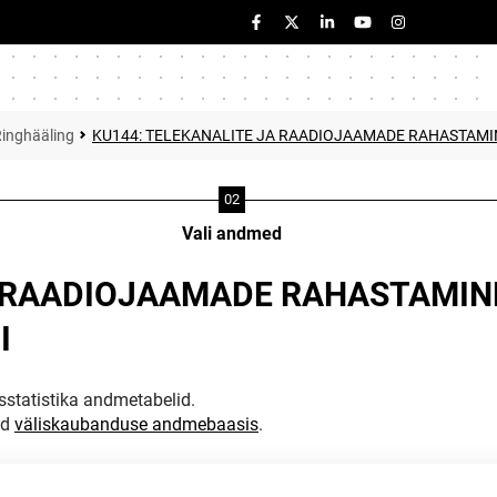
inghääling
KU144: TELEKANALITE JA RAADIOJAAMADE RAHASTAMI
Vali andmed
A RAADIOJAAMADE RAHASTAMI
I
statistika andmetabelid.
ud
väliskaubanduse andmebaasis
.