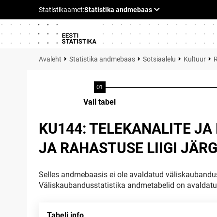
Statistika andmebaas
Sotsiaalelu
Kultuur
R
Vali tabel
KU144: TELEKANALITE J
JA RAHASTUSE LIIGI JÄRG
Selles andmebaasis ei ole avaldatud väliskaubandus
Väliskaubandusstatistika andmetabelid on avaldat
Tabeli info