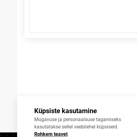
Märkused
Küpsiste kasutamine
Mugavuse ja personaalsuse tagamiseks
kasutatakse sellel veebilehel küpsiseid.
Rohkem teavet