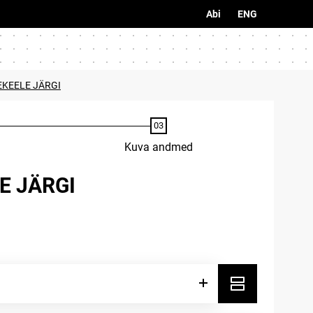
Abi
ENG
EKEELE JÄRGI
Kuva andmed
E JÄRGI