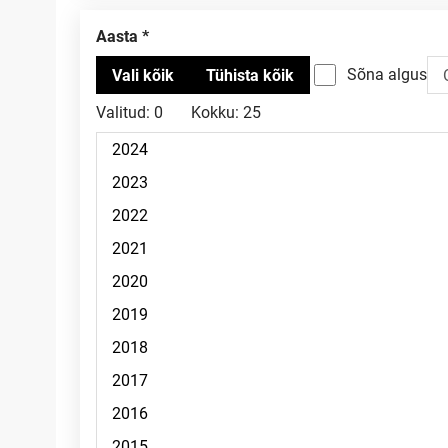
Aasta
Sõna algus
Valitud:
0
Kokku:
25