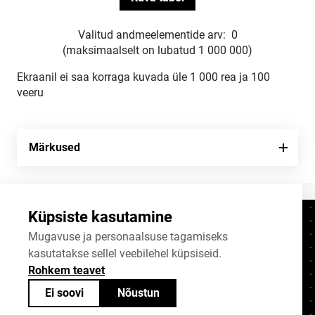
Valitud andmeelementide arv:
0
(maksimaalselt on lubatud 1 000 000)
Ekraanil ei saa korraga kuvada üle 1 000 rea ja 100
veeru
Märkused
Küpsiste kasutamine
Kontaktid
+372 625 9300
Mugavuse ja personaalsuse tagamiseks
kasutatakse sellel veebilehel küpsiseid.
stat@stat.ee
Rohkem teavet
Küpsiste sätted
Ei soovi
Nõustun
Statistikaameti avaandmed on jagatavad