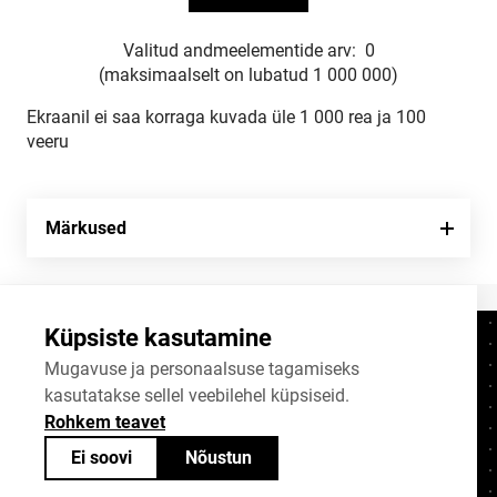
Valitud andmeelementide arv:
0
(maksimaalselt on lubatud 1 000 000)
Ekraanil ei saa korraga kuvada üle 1 000 rea ja 100
veeru
Märkused
Küpsiste kasutamine
Kontaktid
+372 625 9300
Mugavuse ja personaalsuse tagamiseks
kasutatakse sellel veebilehel küpsiseid.
stat@stat.ee
Rohkem teavet
Küpsiste sätted
Ei soovi
Nõustun
Statistikaameti avaandmed on jagatavad