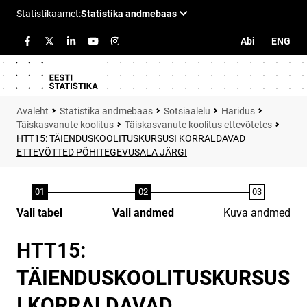
Abi
ENG
Statistika andmebaas
Sotsiaalelu
Haridus
Täiskasvanute koolitus
Täiskasvanute koolitus ettevõtetes
HTT15: TÄIENDUSKOOLITUSKURSUSI KORRALDAVAD
ETTEVÕTTED PÕHITEGEVUSALA JÄRGI
Vali tabel
Vali andmed
Kuva andmed
HTT15:
TÄIENDUSKOOLITUSKURSUS
I KORRALDAVAD