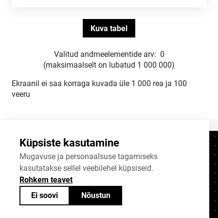
Valitud andmeelementide arv:
0
(maksimaalselt on lubatud 1 000 000)
Ekraanil ei saa korraga kuvada üle 1 000 rea ja 100
veeru
Küpsiste kasutamine
Kontaktid
+372 625 9300
Mugavuse ja personaalsuse tagamiseks
kasutatakse sellel veebilehel küpsiseid.
stat@stat.ee
Rohkem teavet
Küpsiste sätted
Ei soovi
Nõustun
Statistikaameti avaandmed on jagatavad
Creative Commonsi (CC) litsentsiga
BY-SA 4.0