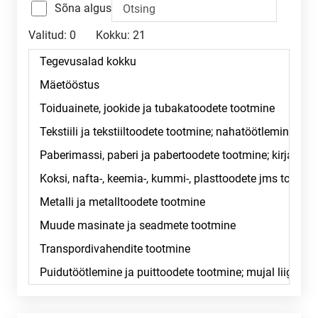
Sõna algus
Valitud:
0
Kokku:
21