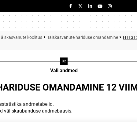
Täiskasvanute koolitus
Täiskasvanute hariduse omandamine
HTT31:
Vali andmed
 HARIDUSE OMANDAMINE 12 VII
statistika andmetabelid.
ud
väliskaubanduse andmebaasis
.