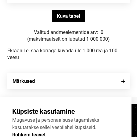
Valitud andmeelementide arv:
0
(maksimaalselt on lubatud 1 000 000)
Ekraanil ei saa korraga kuvada üle 1 000 rea ja 100
veeru
Märkused
Küpsiste kasutamine
Kontaktid
+372 625 9300
Mugavuse ja personaalsuse tagamiseks
kasutatakse sellel veebilehel küpsiseid.
stat@stat.ee
Rohkem teavet