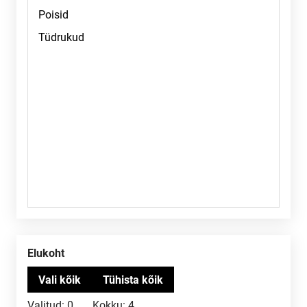
Elukoht
Valitud:
0
Kokku:
4