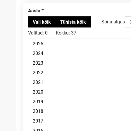
Aasta
Sõna algus
Valitud:
0
Kokku:
37