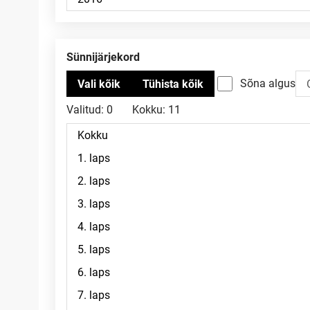
Sünnijärjekord
Sõna algus
Valitud:
0
Kokku:
11