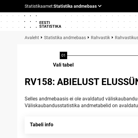
Statistika andmebaas
Rahvastik
Rahvastik
Vali tabel
RV158: ABIELUST ELUSS
Selles andmebaasis ei ole avaldatud väliskaubandus
Väliskaubandusstatistika andmetabelid on avaldat
Tabeli info