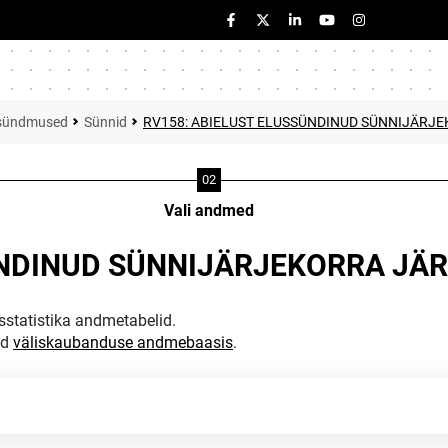
usündmused
Sünnid
RV158: ABIELUST ELUSSÜNDINUD SÜNNIJÄRJE
Vali andmed
ÜNDINUD SÜNNIJÄRJEKORRA JÄR
statistika andmetabelid.
ud
väliskaubanduse andmebaasis
.