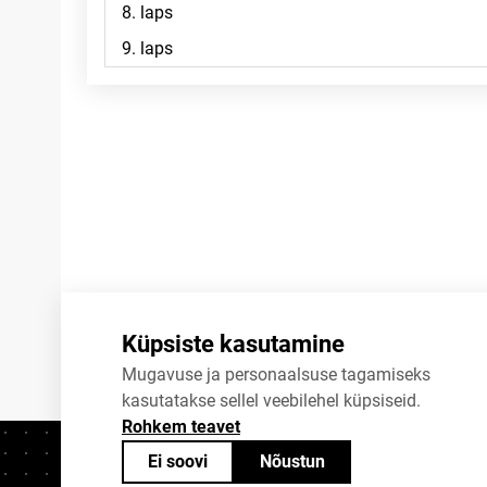
Märkused
Küpsiste kasutamine
Mugavuse ja personaalsuse tagamiseks
kasutatakse sellel veebilehel küpsiseid.
Rohkem teavet
Ei soovi
Nõustun
Kontaktid
+372 625 9300
stat@stat.ee
K