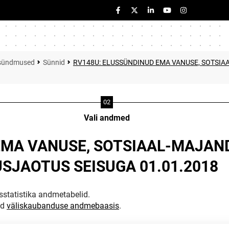
usündmused
Sünnid
RV148U: ELUSSÜNDINUD EMA VANUSE, SOTSIA
Vali andmed
EMA VANUSE, SOTSIAAL-MAJAND
SJAOTUS SEISUGA 01.01.2018
statistika andmetabelid.
ud
väliskaubanduse andmebaasis
.