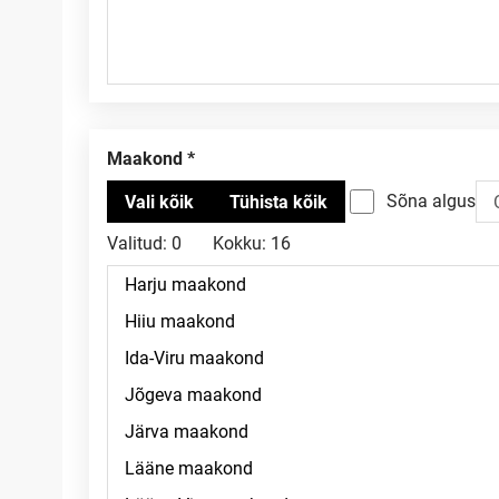
Maakond
Sõna algus
Valitud:
0
Kokku:
16