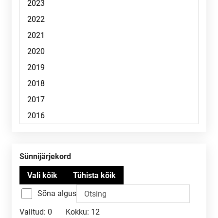
Sünnijärjekord
Sõna algus
Valitud:
0
Kokku:
12