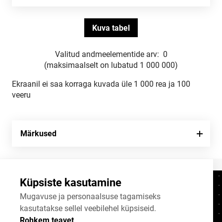
Valitud andmeelementide arv:
0
(maksimaalselt on lubatud 1 000 000)
Ekraanil ei saa korraga kuvada üle 1 000 rea ja 100
veeru
Märkused
Küpsiste kasutamine
Kontaktid
+372 625 9300
Mugavuse ja personaalsuse tagamiseks
kasutatakse sellel veebilehel küpsiseid.
stat@stat.ee
Rohkem teavet