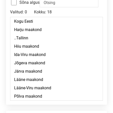
Sõna algus
Valitud:
0
Kokku:
18