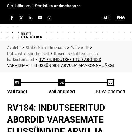
Abi
ENG
Statistika andmebaas
Rahvastik
Rahvastikusündmused
Raseduse katkemised ja
katkestamised
RV184: INDUTSEERITUD ABORDID
VARASEMATE ELUSSÜNDIDE ARVU JA MAAKONNA JÄRGI
Vali tabel
Vali andmed
Kuva andmed
RV184: INDUTSEERITUD
ABORDID VARASEMATE
ELUSSÜNDIDE ARVU JA