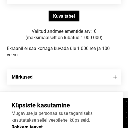
Valitud andmeelementide arv:
0
(maksimaalselt on lubatud 1 000 000)
Ekraanil ei saa korraga kuvada üle 1 000 rea ja 100
veeru
Märkused
Küpsiste kasutamine
Kontaktid
+372 625 9300
Mugavuse ja personaalsuse tagamiseks
kasutatakse sellel veebilehel küpsiseid.
stat@stat.ee
Rohkem teavet