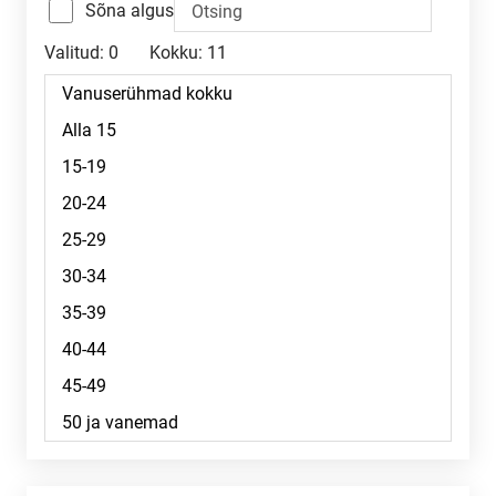
Sõna algus
Valitud:
0
Kokku:
11