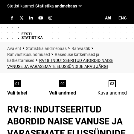
Abi
ENG
Statistika andmebaas
Rahvastik
Rahvastikusündmused
Raseduse katkemised ja
katkestamised
RV18: INDUTSEERITUD ABORDID NAISE
VANUSE JA VARASEMATE ELUSSÜNDIDE ARVU JÄRGI
Vali tabel
Vali andmed
Kuva andmed
RV18: INDUTSEERITUD
ABORDID NAISE VANUSE JA
VARASEMATE ELUSSÜNDIDE