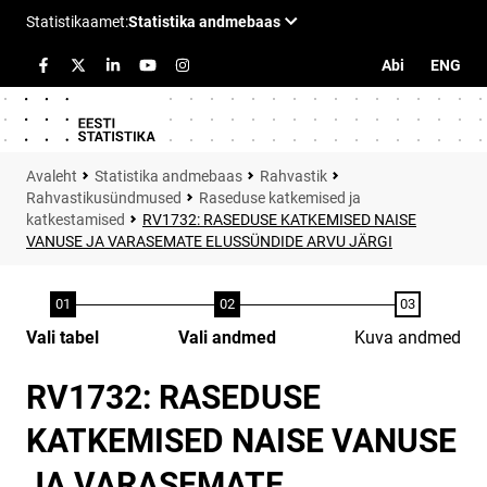
Abi
ENG
Statistika andmebaas
Rahvastik
Rahvastikusündmused
Raseduse katkemised ja
katkestamised
RV1732: RASEDUSE KATKEMISED NAISE
VANUSE JA VARASEMATE ELUSSÜNDIDE ARVU JÄRGI
Vali tabel
Vali andmed
Kuva andmed
RV1732: RASEDUSE
KATKEMISED NAISE VANUSE
JA VARASEMATE