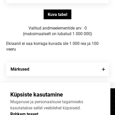
Valitud andmeelementide arv:
0
(maksimaalselt on lubatud 1 000 000)
Ekraanil ei saa korraga kuvada üle 1 000 rea ja 100
veeru
Märkused
Küpsiste kasutamine
Kontaktid
+372 625 9300
Mugavuse ja personaalsuse tagamiseks
kasutatakse sellel veebilehel küpsiseid.
stat@stat.ee
Rohkem teavet