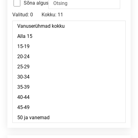
Sõna algus
Valitud:
0
Kokku:
11