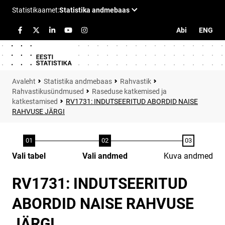
Abi
ENG
Statistika andmebaas
Rahvastik
Rahvastikusündmused
Raseduse katkemised ja
katkestamised
RV1731: INDUTSEERITUD ABORDID NAISE
RAHVUSE JÄRGI
Vali tabel
Vali andmed
Kuva andmed
RV1731: INDUTSEERITUD
ABORDID NAISE RAHVUSE
JÄRGI