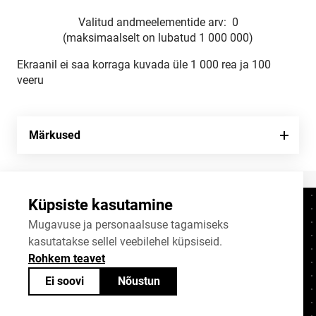
Valitud andmeelementide arv:
0
(maksimaalselt on lubatud 1 000 000)
Ekraanil ei saa korraga kuvada üle 1 000 rea ja 100
veeru
Märkused
Küpsiste kasutamine
Kontaktid
+372 625 9300
Mugavuse ja personaalsuse tagamiseks
kasutatakse sellel veebilehel küpsiseid.
stat@stat.ee
Rohkem teavet
Küpsiste sätted
Ei soovi
Nõustun
Statistikaameti avaandmed on jagatavad
Creative Commonsi (CC) litsentsiga
BY-SA 4.0