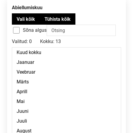
Abiellumiskuu
Sõna algus
Valitud:
0
Kokku:
13