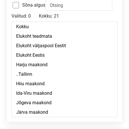
Sõna algus
Valitud:
0
Kokku:
21