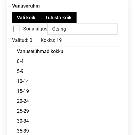
Vanuserühm
Sõna algus
Valitud:
0
Kokku:
19