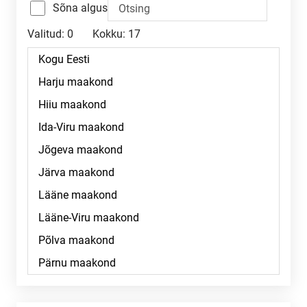
Sõna algus
Valitud:
0
Kokku:
17