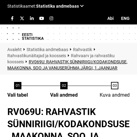
Abi
ENG
Statistika andmebaas
Rahvastik
Rahvastikunäitajad ja koosseis
Rahvaarv ja rahvastiku
koosseis
RV069U: RAHVASTIK SÜNNIRIIGI/KODAKONDSUSE,
MAAKONNA, SOO JA VANUSERÜHMA JÄRGI, 1.JAANUAR
Vali tabel
Vali andmed
Kuva andmed
RV069U: RAHVASTIK
SÜNNIRIIGI/KODAKONDSUSE
, MAAKONNA, SOO JA