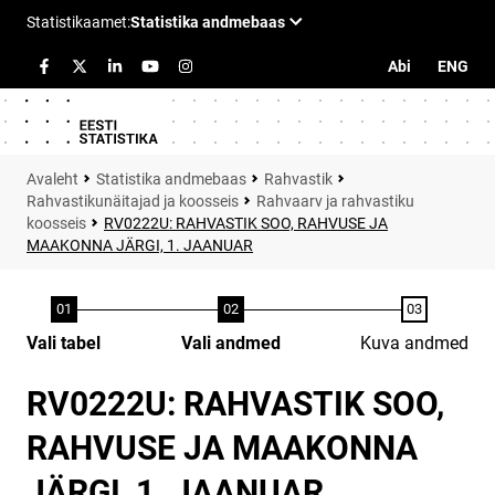
Abi
ENG
Statistika andmebaas
Rahvastik
Rahvastikunäitajad ja koosseis
Rahvaarv ja rahvastiku
koosseis
RV0222U: RAHVASTIK SOO, RAHVUSE JA
MAAKONNA JÄRGI, 1. JAANUAR
Vali tabel
Vali andmed
Kuva andmed
RV0222U: RAHVASTIK SOO,
RAHVUSE JA MAAKONNA
JÄRGI, 1. JAANUAR