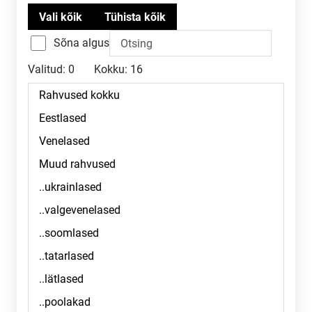
Sõna algus
Valitud:
0
Kokku:
16