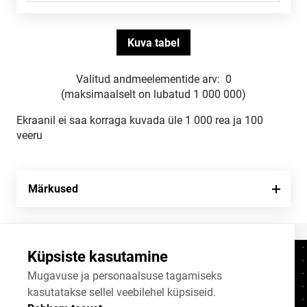
Valitud andmeelementide arv:
0
(maksimaalselt on lubatud 1 000 000)
Ekraanil ei saa korraga kuvada üle 1 000 rea ja 100
veeru
Märkused
Küpsiste kasutamine
Kontaktid
+372 625 9300
Mugavuse ja personaalsuse tagamiseks
kasutatakse sellel veebilehel küpsiseid.
stat@stat.ee