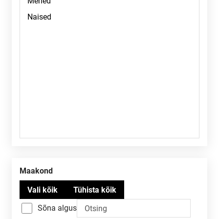
Maakond
Sõna algus