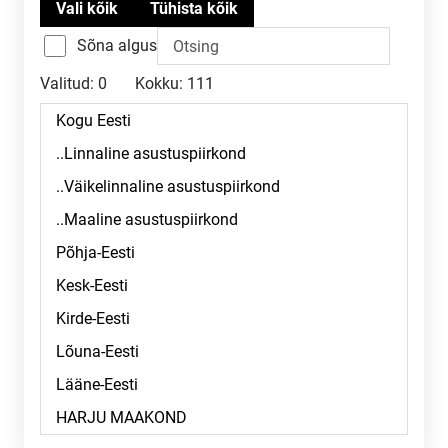
Sõna algus
Valitud:
0
Kokku:
111