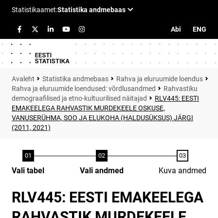
Abi
ENG
Statistika andmebaas
Rahva ja eluruumide loendus
Rahva ja eluruumide loendused: võrdlusandmed
Rahvastiku
demograafilised ja etno-kultuurilised näitajad
RLV445: EESTI
EMAKEELEGA RAHVASTIK MURDEKEELE OSKUSE,
VANUSERÜHMA, SOO JA ELUKOHA (HALDUSÜKSUS) JÄRGI
(2011, 2021)
Vali tabel
Vali andmed
Kuva andmed
RLV445: EESTI EMAKEELEGA
RAHVASTIK MURDEKEELE