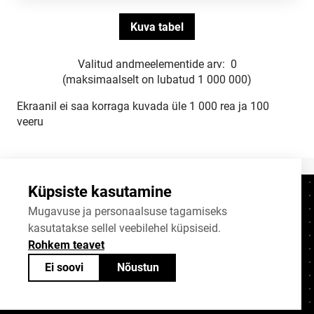
Valitud andmeelementide arv:
0
(maksimaalselt on lubatud 1 000 000)
Ekraanil ei saa korraga kuvada üle 1 000 rea ja 100
veeru
Küpsiste kasutamine
Kontaktid
+372 625 9300
Mugavuse ja personaalsuse tagamiseks
kasutatakse sellel veebilehel küpsiseid.
stat@stat.ee
Rohkem teavet
Küpsiste sätted
Ei soovi
Nõustun
Statistikaameti avaandmed on jagatavad
Creative Commonsi (CC) litsentsiga
BY-SA 4.0