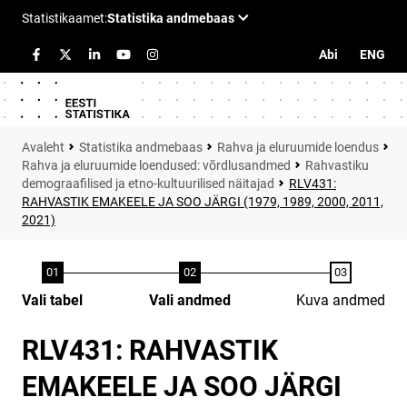
Abi
ENG
Statistika andmebaas
Rahva ja eluruumide loendus
Rahva ja eluruumide loendused: võrdlusandmed
Rahvastiku
demograafilised ja etno-kultuurilised näitajad
RLV431:
RAHVASTIK EMAKEELE JA SOO JÄRGI (1979, 1989, 2000, 2011,
2021)
Vali tabel
Vali andmed
Kuva andmed
RLV431: RAHVASTIK
EMAKEELE JA SOO JÄRGI