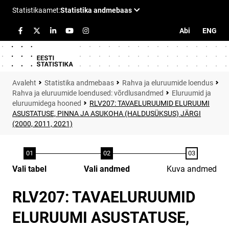
Abi
ENG
Statistika andmebaas
Rahva ja eluruumide loendus
Rahva ja eluruumide loendused: võrdlusandmed
Eluruumid ja
eluruumidega hooned
RLV207: TAVAELURUUMID ELURUUMI
ASUSTATUSE, PINNA JA ASUKOHA (HALDUSÜKSUS) JÄRGI
(2000, 2011, 2021)
Vali tabel
Vali andmed
Kuva andmed
RLV207: TAVAELURUUMID
ELURUUMI ASUSTATUSE,