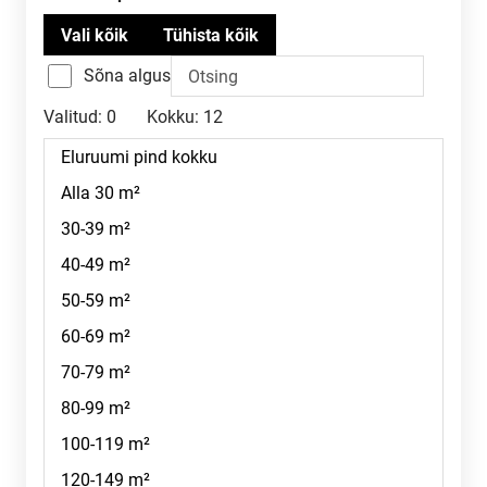
Sõna algus
Valitud:
0
Kokku:
12