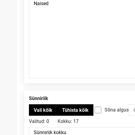
Sünniriik
Sõna algus
Valitud:
0
Kokku:
17