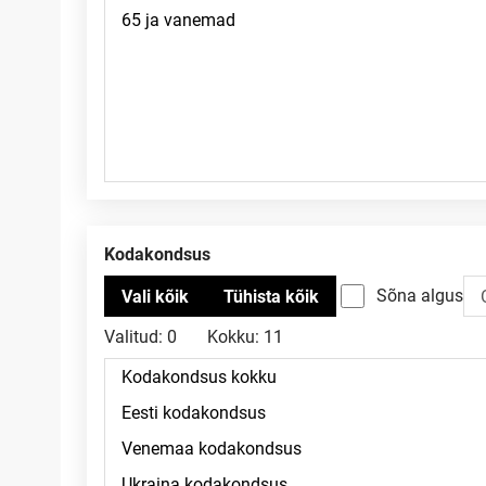
Kodakondsus
Sõna algus
Valitud:
0
Kokku:
11