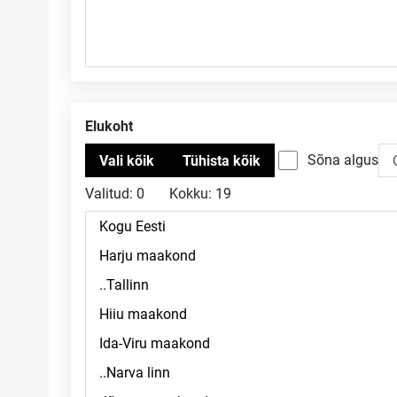
Elukoht
Sõna algus
Valitud:
0
Kokku:
19