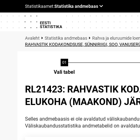
Statistika andmebaas
Rahva ja eluruumide loe
RAHVASTIK KODAKONDSUSE, SÜNNIRIIGI, SOO, VANUSER
Vali tabel
RL21423: RAHVASTIK KOD
ELUKOHA (MAAKOND) JÄRG
Selles andmebaasis ei ole avaldatud väliskaubandus
Väliskaubandusstatistika andmetabelid on avaldat