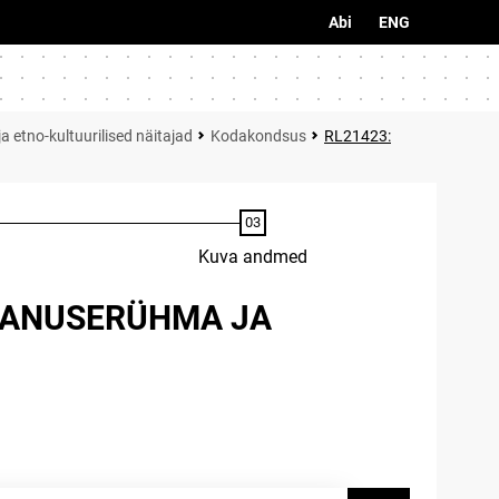
Abi
ENG
a etno-kultuurilised näitajad
Kodakondsus
RL21423:
Kuva andmed
 VANUSERÜHMA JA