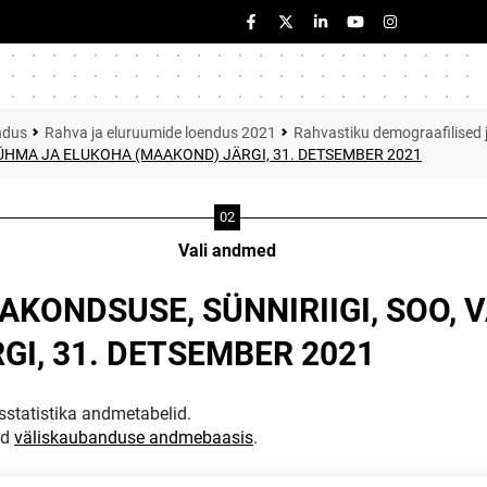
ndus
Rahva ja eluruumide loendus 2021
Rahvastiku demograafilised j
ÜHMA JA ELUKOHA (MAAKOND) JÄRGI, 31. DETSEMBER 2021
Vali andmed
AKONDSUSE, SÜNNIRIIGI, SOO,
I, 31. DETSEMBER 2021
statistika andmetabelid.
ud
väliskaubanduse andmebaasis
.