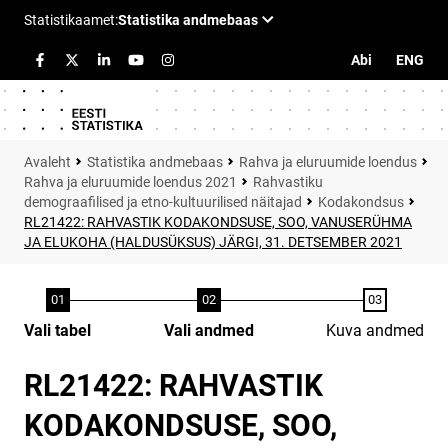
Abi
ENG
Statistika andmebaas
Rahva ja eluruumide loendus
Rahva ja eluruumide loendus 2021
Rahvastiku
demograafilised ja etno-kultuurilised näitajad
Kodakondsus
RL21422: RAHVASTIK KODAKONDSUSE, SOO, VANUSERÜHMA
JA ELUKOHA (HALDUSÜKSUS) JÄRGI, 31. DETSEMBER 2021
Vali tabel
Vali andmed
Kuva andmed
RL21422: RAHVASTIK
KODAKONDSUSE, SOO,