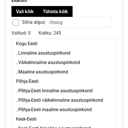
Elukoht
Sõna algus
Valitud:
0
Kokku:
245