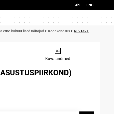
Abi
ENG
a etno-kultuurilised näitajad
Kodakondsus
RL21421:
Kuva andmed
(ASUSTUSPIIRKOND)