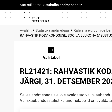
Statistika andmebaas
Rahva ja eluruumide loe
RAHVASTIK KODAKONDSUSE, SOO JA ELUKOHA (ASUSTUSP
Vali tabel
RL21421: RAHVASTIK KO
JÄRGI, 31. DETSEMBER 20
Selles andmebaasis ei ole avaldatud väliskaubandus
Väliskaubandusstatistika andmetabelid on avaldat