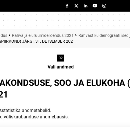
ndus
Rahva ja eluruumide loendus 2021
Rahvastiku demograafilised j
IIRKOND) JÄRGI, 31. DETSEMBER 2021
Vali andmed
DAKONDSUSE, SOO JA ELUKOHA 
21
statistika andmetabelid.
ud
väliskaubanduse andmebaasis
.