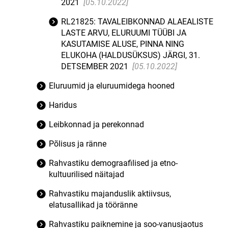
2021
[05.10.2022]
RL21825: TAVALEIBKONNAD ALAEALISTE
LASTE ARVU, ELURUUMI TÜÜBI JA
KASUTAMISE ALUSE, PINNA NING
ELUKOHA (HALDUSÜKSUS) JÄRGI, 31.
DETSEMBER 2021
[05.10.2022]
Eluruumid ja eluruumidega hooned
Haridus
Leibkonnad ja perekonnad
Põlisus ja ränne
Rahvastiku demograafilised ja etno-
kultuurilised näitajad
Rahvastiku majanduslik aktiivsus,
elatusallikad ja tööränne
Rahvastiku paiknemine ja soo-vanusjaotus