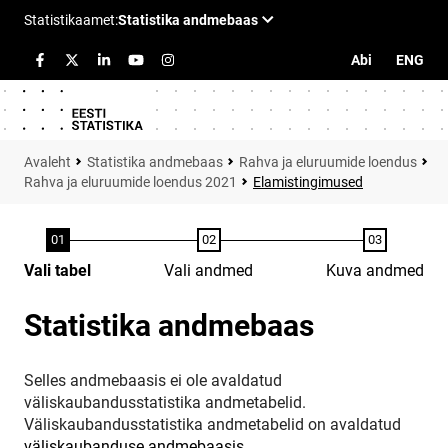
Abi
ENG
Statistika andmebaas
Rahva ja eluruumide loendus
Rahva ja eluruumide loendus 2021
Elamistingimused
Vali tabel
Vali andmed
Kuva andmed
Statistika andmebaas
Selles andmebaasis ei ole avaldatud
väliskaubandusstatistika andmetabelid.
Väliskaubandusstatistika andmetabelid on avaldatud
väliskaubanduse andmebaasis
.