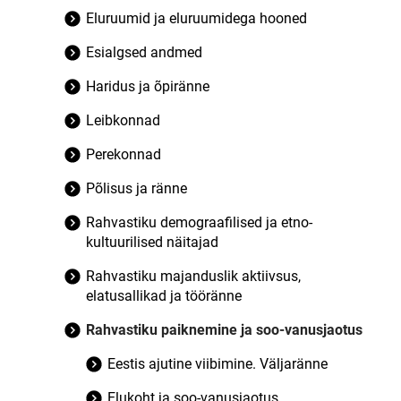
Eluruumid ja eluruumidega hooned
Esialgsed andmed
Haridus ja õpiränne
Leibkonnad
Perekonnad
Põlisus ja ränne
Rahvastiku demograafilised ja etno-
kultuurilised näitajad
Rahvastiku majanduslik aktiivsus,
elatusallikad ja tööränne
Rahvastiku paiknemine ja soo-vanusjaotus
Eestis ajutine viibimine. Väljaränne
Elukoht ja soo-vanusjaotus