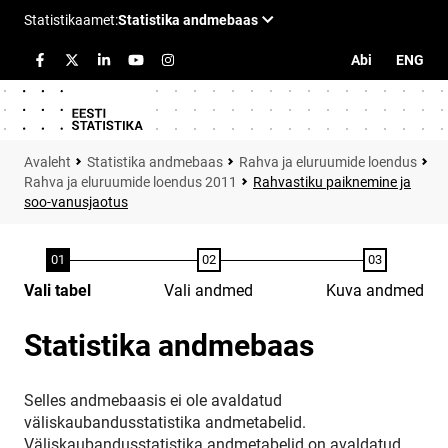
Abi
ENG
Statistika andmebaas
Rahva ja eluruumide loendus
Rahva ja eluruumide loendus 2011
Rahvastiku paiknemine ja
soo-vanusjaotus
Vali tabel
Vali andmed
Kuva andmed
Statistika andmebaas
Selles andmebaasis ei ole avaldatud
väliskaubandusstatistika andmetabelid.
Väliskaubandusstatistika andmetabelid on avaldatud