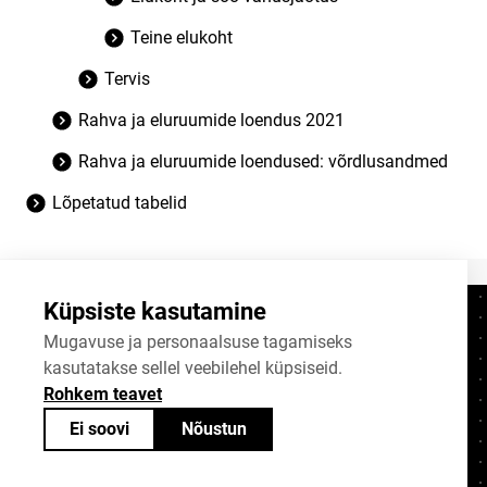
Teine elukoht
Tervis
Rahva ja eluruumide loendus 2021
Rahva ja eluruumide loendused: võrdlusandmed
Lõpetatud tabelid
Küpsiste kasutamine
Kontaktid
+372 625 9300
Mugavuse ja personaalsuse tagamiseks
kasutatakse sellel veebilehel küpsiseid.
stat@stat.ee
Rohkem teavet
Küpsiste sätted
Ei soovi
Nõustun
Statistikaameti avaandmed on jagatavad
Creative Commonsi (CC) litsentsiga
BY-SA 4.0