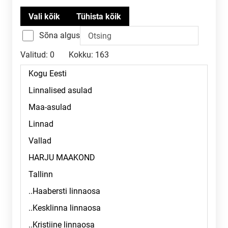
Sõna algus
Valitud:
0
Kokku:
163