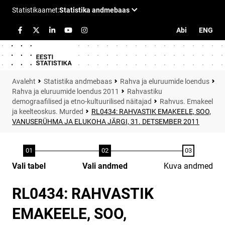
Abi
ENG
Statistika andmebaas
Rahva ja eluruumide loendus
Rahva ja eluruumide loendus 2011
Rahvastiku
demograafilised ja etno-kultuurilised näitajad
Rahvus. Emakeel
ja keelteoskus. Murded
RL0434: RAHVASTIK EMAKEELE, SOO,
VANUSERÜHMA JA ELUKOHA JÄRGI, 31. DETSEMBER 2011
Vali tabel
Vali andmed
Kuva andmed
RL0434: RAHVASTIK
EMAKEELE, SOO,