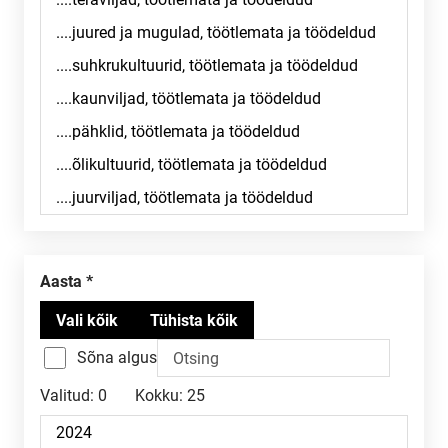
Aasta
Sõna algus
Valitud:
0
Kokku:
25