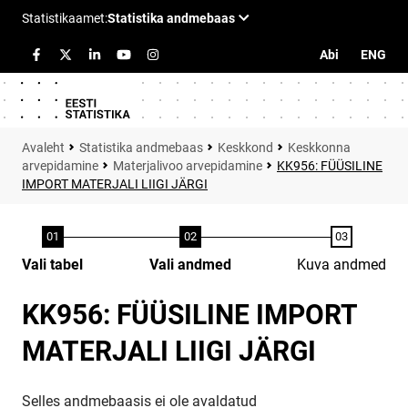
Abi
ENG
Statistika andmebaas
Keskkond
Keskkonna
arvepidamine
Materjalivoo arvepidamine
KK956: FÜÜSILINE
IMPORT MATERJALI LIIGI JÄRGI
Vali tabel
Vali andmed
Kuva andmed
KK956: FÜÜSILINE IMPORT
MATERJALI LIIGI JÄRGI
Selles andmebaasis ei ole avaldatud