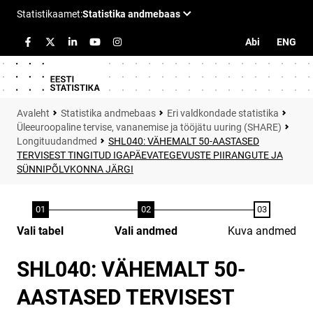
Abi
ENG
Statistika andmebaas
Eri valdkondade statistika
Üleeuroopaline tervise, vananemise ja tööjätu uuring (SHARE)
Longituudandmed
SHL040: VÄHEMALT 50-AASTASED
TERVISEST TINGITUD IGAPÄEVATEGEVUSTE PIIRANGUTE JA
SÜNNIPÕLVKONNA JÄRGI
Vali tabel
Vali andmed
Kuva andmed
SHL040: VÄHEMALT 50-
AASTASED TERVISEST