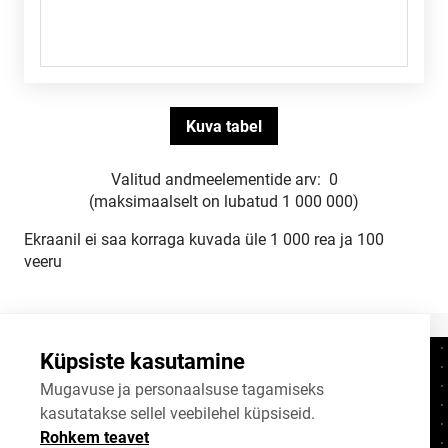
Valitud andmeelementide arv:
0
(maksimaalselt on lubatud 1 000 000)
Ekraanil ei saa korraga kuvada üle 1 000 rea ja 100
veeru
Küpsiste kasutamine
Kontaktid
+372 625 9300
Mugavuse ja personaalsuse tagamiseks
kasutatakse sellel veebilehel küpsiseid.
stat@stat.ee
Rohkem teavet