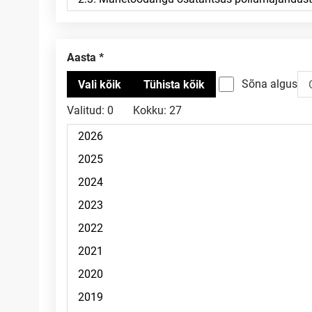
Aasta
Sõna algus
Valitud:
0
Kokku:
27