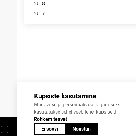
Märkused
Küpsiste kasutamine
Mugavuse ja personaalsuse tagamiseks
kasutatakse sellel veebilehel küpsiseid.
Rohkem teavet
Ei soovi
Nõustun
Kontaktid
+372 625 9300
stat@stat.ee
K