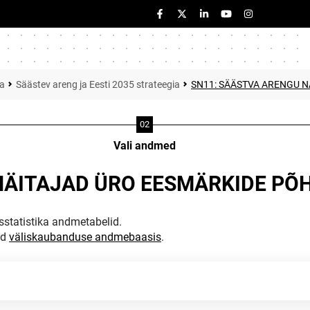
ka
Säästev areng ja Eesti 2035 strateegia
SN11: SÄÄSTVA ARENGU 
Vali andmed
NÄITAJAD ÜRO EESMÄRKIDE PÕ
statistika andmetabelid.
ud
väliskaubanduse andmebaasis
.