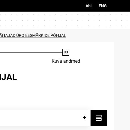
Abi
ENG
NÄITAJAD ÜRO EESMÄRKIDE PÕHJAL
Kuva andmed
HJAL