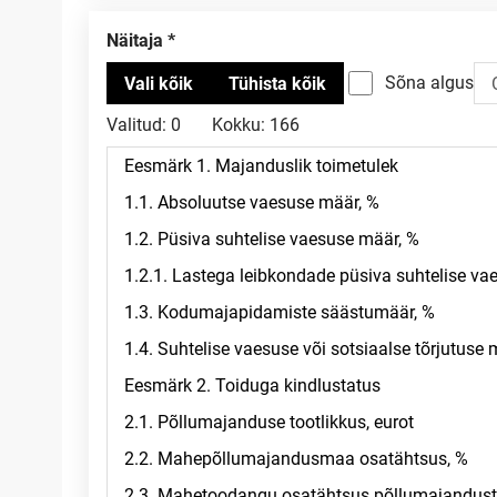
Näitaja
Sõna algus
Valitud:
0
Kokku:
166