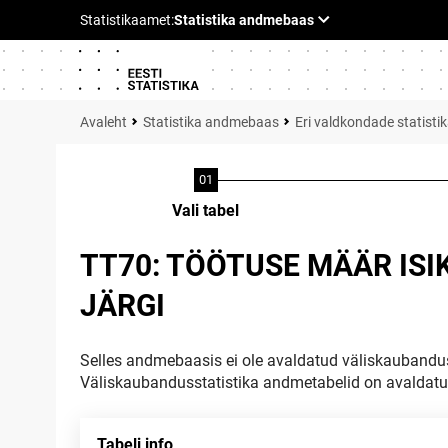
Statistika andmebaas
Eri valdkondade statisti
Vali tabel
TT70: TÖÖTUSE MÄÄR ISI
JÄRGI
Selles andmebaasis ei ole avaldatud väliskaubandus
Väliskaubandusstatistika andmetabelid on avaldat
Tabeli info