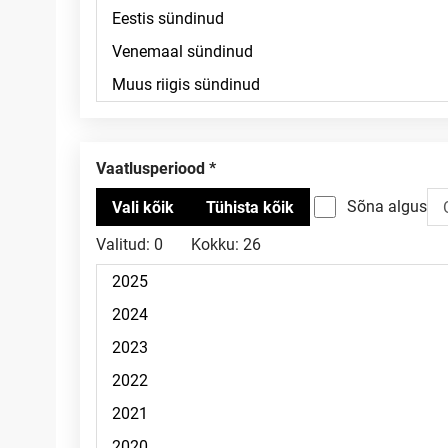
Vaatlusperiood
Sõna algus
Valitud:
0
Kokku:
26