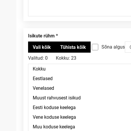
Isikute rühm
Sõna algus
Valitud:
0
Kokku:
23