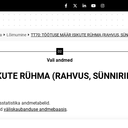
ka
Lõimumine
TT70: TÖÖTUSE MÄÄR ISIKUTE RÜHMA (RAHVUS, SÜN
Vali andmed
KUTE RÜHMA (RAHVUS, SÜNNIRI
statistika andmetabelid.
ud
väliskaubanduse andmebaasis
.